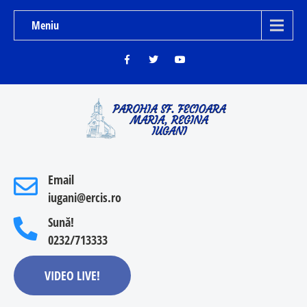
Meniu
Email
iugani@ercis.ro
Sună!
0232/713333
VIDEO LIVE!