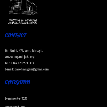
CONTACT
Str. Unirii, 471, com. Mirceşti,
707296-Iugani, jud. Iaşi
Tel.: + fax 0232/713333
E-mail: parohiaiugani@gmail.com
CATEGORII
Evenimente
(124)
Organizatii
(18)