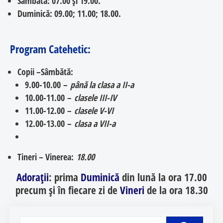
Sâmbătă:
07.00 și 19.00.
Duminică:
09.00; 11.00; 18.00.
Program Catehetic
:
Copii –
Sâmbătă:
9.00-10.00
–
până la clasa a II-a
10.00-11.00
–
clasele III-IV
11.00-12.00
–
clasele V-VI
12.00-13.00
–
clasa a VII-a
Tineri – Vinerea:
18.00
Adorații
: prima
Duminică
din lună la ora
17.00
precum și în fiecare zi de
Vineri
de la ora
18.30