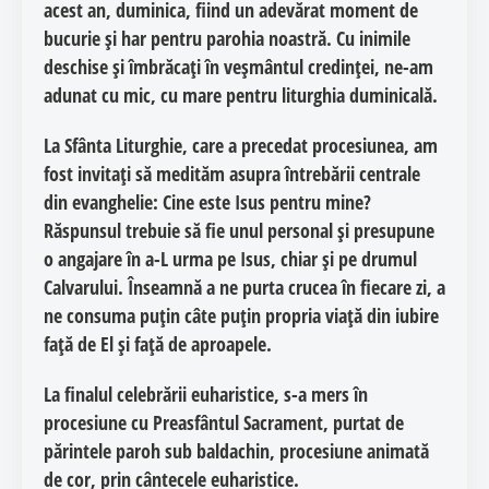
acest an, duminica, fiind un adevărat moment de
bucurie și har pentru parohia noastră. Cu inimile
deschise și îmbrăcați în veșmântul credinței, ne-am
adunat cu mic, cu mare pentru liturghia duminicală.
La Sfânta Liturghie, care a precedat procesiunea, am
fost invitați să medităm asupra întrebării centrale
din evanghelie:
Cine este Isus pentru mine?
Răspunsul trebuie să fie unul personal și presupune
o angajare în a-L urma pe Isus, chiar și pe drumul
Calvarului. Înseamnă a ne purta crucea în fiecare zi, a
ne consuma puțin câte puțin propria viață din iubire
față de El și față de aproapele.
La finalul celebrării euharistice, s-a mers în
procesiune cu Preasfântul Sacrament, purtat de
părintele paroh sub baldachin, procesiune animată
de cor, prin cântecele euharistice.