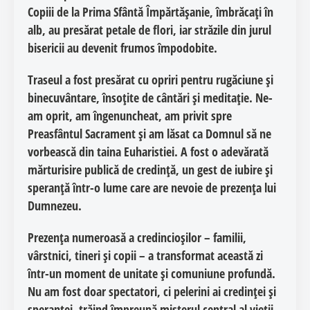
Copiii de la Prima Sfântă Împărtășanie, îmbrăcați în
alb, au presărat petale de flori, iar străzile din jurul
bisericii au devenit frumos împodobite.
Traseul a fost presărat cu opriri pentru rugăciune și
binecuvântare, însoțite de cântări și meditație. Ne-
am oprit, am îngenuncheat, am privit spre
Preasfântul Sacrament și am lăsat ca Domnul să ne
vorbească din taina Euharistiei. A fost o adevărată
mărturisire publică de credință, un gest de iubire și
speranță într-o lume care are nevoie de prezența lui
Dumnezeu.
Prezența numeroasă a credincioșilor – familii,
vârstnici, tineri și copii – a transformat această zi
într-un moment de unitate și comuniune profundă.
Nu am fost doar spectatori, ci
pelerini ai credinței și
speranței
, trăind împreună misterul central al vieții