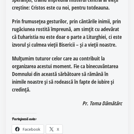
creștine:
Cristos este cu noi, pentru totdeauna
.
Prin frumusețea gesturilor, prin cântările inimii, prin
rugăciunea rostită împreună, am simțit cu adevărat
că
Euharistia nu este doar o parte a Liturghiei, ci este
izvorul și culmea vieții Bisericii – și a vieții noastre
.
Mulțumim tuturor celor care au contribuit la
organizarea acestui moment. Fie ca binecuvântarea
Domnului din această sărbătoare să rămână în
inimile noastre și să rodească în fapte de iubire și
credință.
Pr. Toma Dămătărc
Partajează asta:
Facebook
X