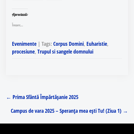
Apreciază:
Încarc...
Evenimente
| Tags:
Corpus Domini
,
Euharistie
,
procesiune
,
Trupul si sangele domnului
Post
←
Prima Sfântă Împărtășanie 2025
navigation
Campus de vara 2025 – Speranța mea ești Tu! (Ziua 1)
→