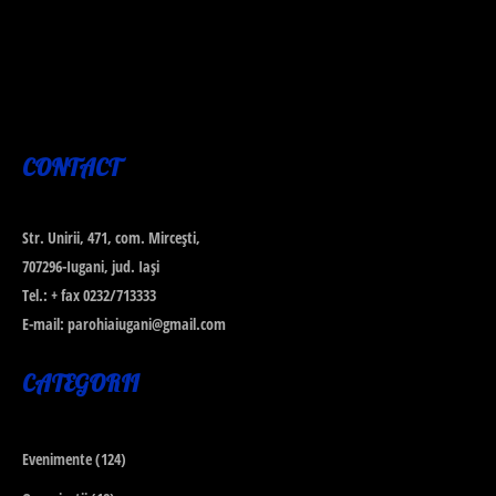
CONTACT
Str. Unirii, 471, com. Mirceşti,
707296-Iugani, jud. Iaşi
Tel.: + fax 0232/713333
E-mail: parohiaiugani@gmail.com
CATEGORII
Evenimente
(124)