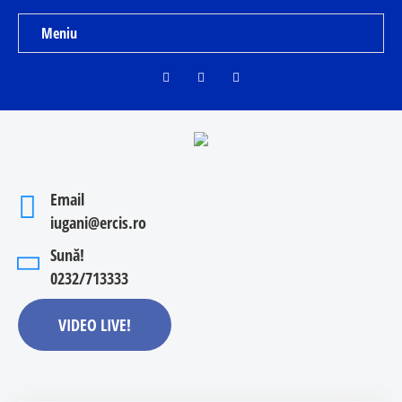
Meniu
Email
iugani@ercis.ro
Sună!
0232/713333
VIDEO LIVE!