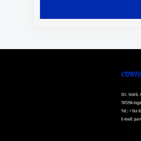
CONT
Str. Unirii,
707296-Iugan
Tel.: + fax
E-mail: pa