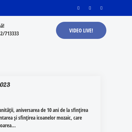
ă!
VIDEO LIVE!
32/713333
 2023
tății, aniversarea de 10 ani de la sfințirea
ntarea și sfințirea icoanelor mozaic, care
ătoarea…