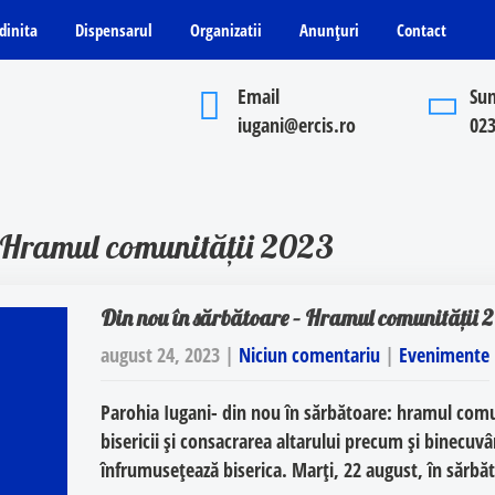
dinita
Dispensarul
Organizatii
Anunțuri
Contact
Email
Sun
iugani@ercis.ro
02
– Hramul comunității 2023
Din nou în sărbătoare – Hramul comunității
august 24, 2023
|
Niciun comentariu
|
Evenimente
Parohia Iugani- din nou în sărbătoare: hramul comuni
bisericii și consacrarea altarului precum și binecuvâ
înfrumusețează biserica. Marți, 22 august, în sărb