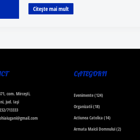
Citește mai mult
ACT
CATEGORII
 471, com. Mirceşti,
Evenimente
(124)
i, jud. Iaşi
Organizatii
(18)
 0232/713333
Actiunea Catolica
(14)
rohiaiugani@gmail.com
Armata Maicii Domnului
(2)